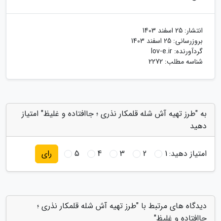
انتشار:
25 اسفند 1403
بروزرسانی:
25 اسفند 1403
گردآورنده:
lov-e.ir
شناسه مطلب: 2272
به "طرز تهیه آش شله قلمکار نذری ؛ جاافتاده و غلیظ" امتیاز
دهید
امتیاز دهید:
1
2
3
4
5
رای
دیدگاه های مرتبط با "طرز تهیه آش شله قلمکار نذری ؛
جاافتاده و غلیظ"