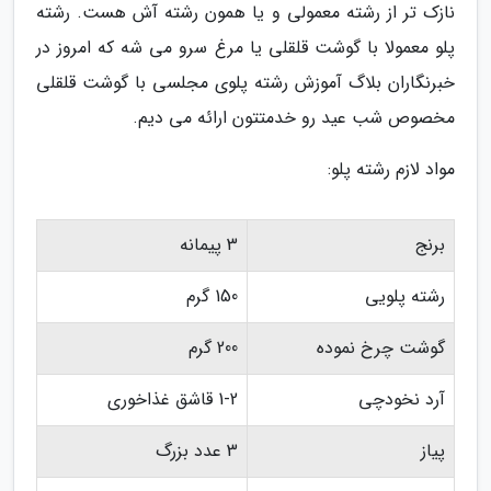
نازک تر از رشته معمولی و یا همون رشته آش هست. رشته
پلو معمولا با گوشت قلقلی یا مرغ سرو می شه که امروز در
خبرنگاران بلاگ آموزش رشته پلوی مجلسی با گوشت قلقلی
مخصوص شب عید رو خدمتتون ارائه می دیم.
مواد لازم رشته پلو:
برنج
3 پیمانه
رشته پلویی
150 گرم
گوشت چرخ نموده
200 گرم
آرد نخودچی
1-2 قاشق غذاخوری
پیاز
3 عدد بزرگ