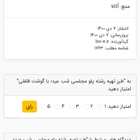
منبع: اُکالا
انتشار:
7 دی 1400
بروزرسانی:
7 دی 1400
گردآورنده:
lov-e.ir
شناسه مطلب: 1763
به "طرز تهیه رشته پلو مجلسی شب عید؛ با گوشت قلقلی"
امتیاز دهید
امتیاز دهید:
1
2
3
4
5
رای
دیدگاه های مرتبط با "طرز تهیه رشته پلو مجلسی شب عید؛