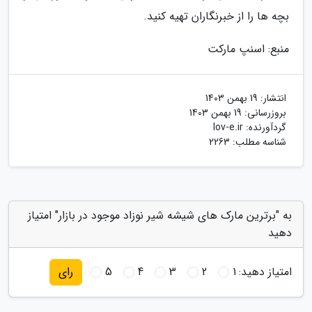
بچه ها را از خبرنگاران تهیه کنید.
منبع: اسنپ مارکت
انتشار:
19 بهمن 1403
بروزرسانی:
19 بهمن 1403
گردآورنده:
lov-e.ir
شناسه مطلب: 2263
به "برترین مارک های شیشه شیر نوزاد موجود در بازار" امتیاز
دهید
امتیاز دهید:
1
2
3
4
5
رای