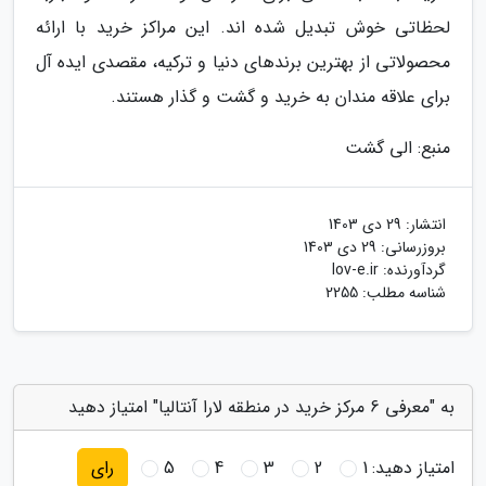
لحظاتی خوش تبدیل شده اند. این مراکز خرید با ارائه
محصولاتی از بهترین برندهای دنیا و ترکیه، مقصدی ایده آل
برای علاقه مندان به خرید و گشت و گذار هستند.
منبع: الی گشت
انتشار:
29 دی 1403
بروزرسانی:
29 دی 1403
گردآورنده:
lov-e.ir
شناسه مطلب: 2255
به "معرفی 6 مرکز خرید در منطقه لارا آنتالیا" امتیاز دهید
امتیاز دهید:
1
2
3
4
5
رای