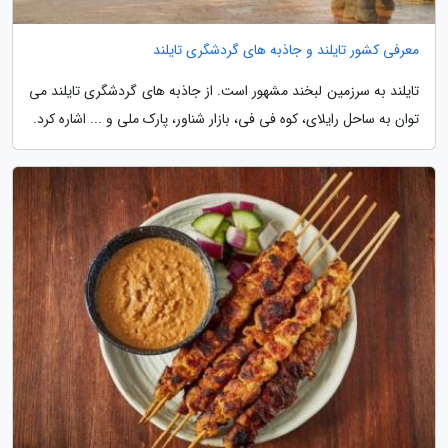
معرفی کشور تایلند و جاذبه های گردشگری تایلند
تایلند به سرزمین لبخند مشهور است. از جاذبه های گردشگری تایلند می
توان به ساحل رایلای، کوه فی فی، بازار شناور، پارک ملی و ... اشاره کرد.