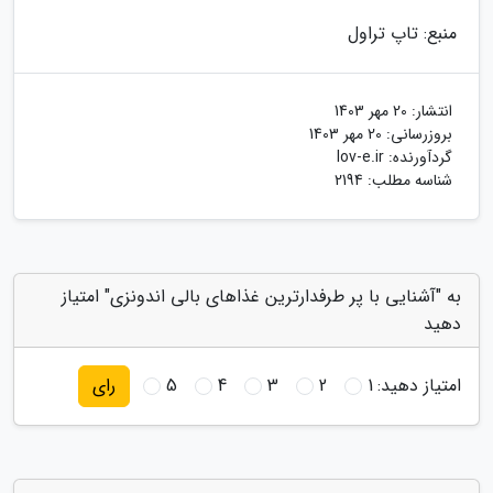
منبع: تاپ تراول
انتشار:
20 مهر 1403
بروزرسانی:
20 مهر 1403
گردآورنده:
lov-e.ir
شناسه مطلب: 2194
به "آشنایی با پر طرفدارترین غذاهای بالی اندونزی" امتیاز
دهید
امتیاز دهید:
1
2
3
4
5
رای