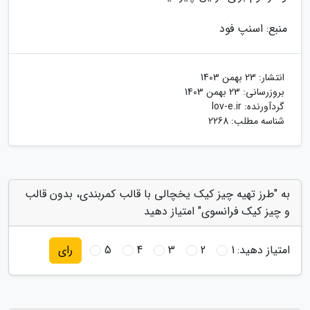
منبع: اسنپ فود
انتشار:
23 بهمن 1403
بروزرسانی:
23 بهمن 1403
گردآورنده:
lov-e.ir
شناسه مطلب: 2268
به "طرز تهیه چیز کیک یخچالی با قالب کمربندی، بدون قالب
و چیز کیک فرانسوی" امتیاز دهید
امتیاز دهید:
1
2
3
4
5
رای