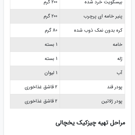
بیسکویت خرد شده
200 گرم
پنیر خامه ای پرچرب
200 گرم
کره بدون نمک ذوب شده
80 گرم
خامه
1 بسته
ژله
1 بسته
آب
1 لیوان
پودر قند
2 قاشق غذاخوری
پودر ژلاتین
2 قاشق غذاخوری
مراحل تهیه چیزکیک یخچالی