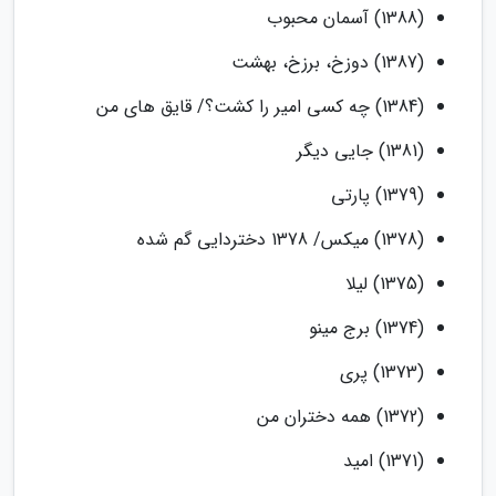
(1388) آسمان محبوب
(1387) دوزخ، برزخ، بهشت
(1384) چه کسی امیر را کشت؟/ قایق های من
(1381) جایی دیگر
(1379) پارتی
(1378) میکس/ 1378 دختردایی گم شده
(1375) لیلا
(1374) برج مینو
(1373) پری
(1372) همه دختران من
(1371) امید