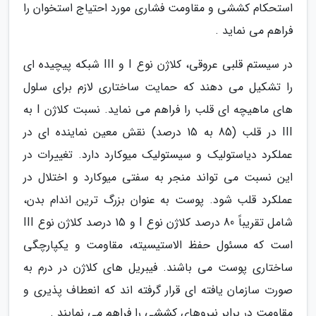
استحکام کششی و مقاومت فشاری مورد احتیاج استخوان را
فراهم می نماید .
در سیستم قلبی عروقی، کلاژن نوع I و III شبکه پیچیده ای
را تشکیل می دهند که حمایت ساختاری لازم برای سلول
های ماهیچه ای قلب را فراهم می نماید. نسبت کلاژن I به
III در قلب (85 به 15 درصد) نقش معین نماینده ای در
عملکرد دیاستولیک و سیستولیک میوکارد دارد. تغییرات در
این نسبت می تواند منجر به سفتی میوکارد و اختلال در
عملکرد قلب شود. پوست به عنوان بزرگ ترین اندام بدن،
شامل تقریباً 80 درصد کلاژن نوع I و 15 درصد کلاژن نوع III
است که مسئول حفظ الاستیسیته، مقاومت و یکپارچگی
ساختاری پوست می باشند. فیبریل های کلاژن در درم به
صورت سازمان یافته ای قرار گرفته اند که انعطاف پذیری و
مقاومت در برابر نیروهای کششی را فراهم می نمایند .