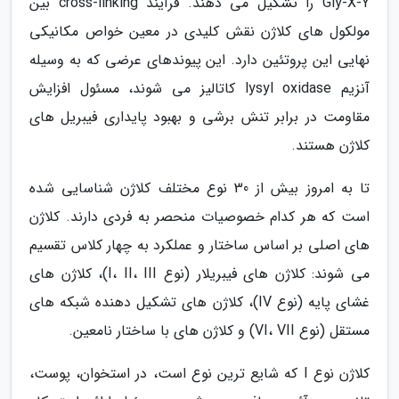
Gly-X-Y را تشکیل می دهند. فرآیند cross-linking بین
مولکول های کلاژن نقش کلیدی در معین خواص مکانیکی
نهایی این پروتئین دارد. این پیوندهای عرضی که به وسیله
آنزیم lysyl oxidase کاتالیز می شوند، مسئول افزایش
مقاومت در برابر تنش برشی و بهبود پایداری فیبریل های
کلاژن هستند.
تا به امروز بیش از 30 نوع مختلف کلاژن شناسایی شده
است که هر کدام خصوصیات منحصر به فردی دارند. کلاژن
های اصلی بر اساس ساختار و عملکرد به چهار کلاس تقسیم
می شوند: کلاژن های فیبریلار (نوع I، II، III)، کلاژن های
غشای پایه (نوع IV)، کلاژن های تشکیل دهنده شبکه های
مستقل (نوع VI، VII) و کلاژن های با ساختار نامعین.
کلاژن نوع I که شایع ترین نوع است، در استخوان، پوست،