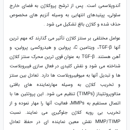
آندوپلاسمی است. پس از ترشح پروکلاژن به فضای خارج
سلولی، پپتیدهای انتهایی به وسیله آنزیم های مخصوص
حذف شده و کلاژن بالغ تشکیل می شود .
عوامل مختلفی بر سنتز کلاژن تأثیر می گذارند که مهم ترین
آنها TGF-β، ویتامین C، پرولین و هیدروکسی پرولین، و
آهن هستند. TGF-β به عنوان قوی ترین محرک سنتز کلاژن
شناخته می شود و نقش کلیدی در فعال سازی فیبروبلاست
ها و تبدیل آنها به میوفیبروبلاست ها دارد. تعادل بین سنتز
و تخریب کلاژن به وسیله مهارنماینده های بافتی
متالوپروتئیناز (TIMPs) تنظیم می شود. این پروتئین ها با
اتصال مستقیم به MMPs، فعالیت آنها را مهار نموده و از
تخریب بی رویه کلاژن جلوگیری می نمایند. نسبت
MMP/TIMP نقش معین نماینده ای در حفظ تعادل