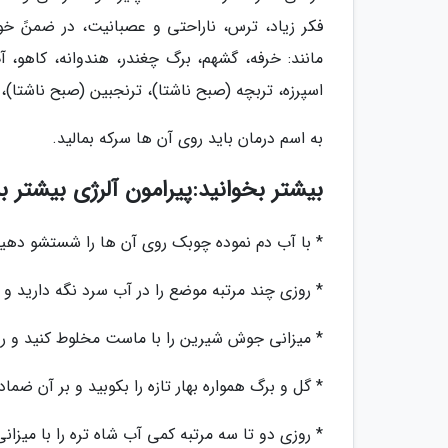
فکر زیاد، ترس، ناراحتی و عصبانیت، در ضمنً خور
مانند: خرفه، گشهم، برگ چغندر، هندوانه، کاهو، 
اسپرزه، تربچه (صبح ناشتا)، ترنجبین (صبح ناشتا)،
به اسم درمان باید روی آن ها سرکه بمالید.
بیشتر بخوانید:پیرامون آلرژی بیشتر بد
* با آب دم نموده چوبک روی آن ها را شستشو دهید
* روزی چند مرتبه موضع را در آب سرد نگه دارید و 
* میزانی جوش شیرین را با ماست مخلوط کنید و روز
* گل و برگ همواره بهار تازه را بکوبید و بر آن ضماد
* روزی دو تا سه مرتبه کمی آب شاه تره را با میزا