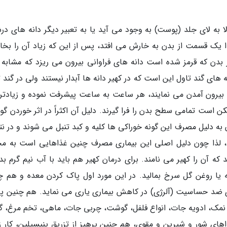
ا به لای جلد (پوست) به وجود می آید یا به تعبیر دیگر دانه های در
یک قسمت از بدن به خارش می افتد، پس از این که زیاد آن را بخارا
بدن که قرمز شده است دانه های فراوانی بیرون می ریزد که مشابه د
 های گند تاول این است که در کهیر دانه ها آبدار نیستند ولی در گند 
 به بیرون آمدن می نمایند، هر ساعت به ساعت پیشرفت نموده و زیادتر
است تمامی سطح بدن را فرا گیرند. دلیل آن اکثراً در اثر خوردن گ
به دلیل مصرف این گونه خوراکی ها کلیه و کبد تنبل می شوند و در نت
یند، لذا چون دلیل اصلی این بیماری مصرف چنین غذاهایی است به 
ن را کهیر می نامند. برای درمان کهیر هم باید با آب نیم گرم بدن
ه یا روغن گل سرخ بمالید. در این مورد اول پاک کردن معده و هم چ
د حساسیت (آلرژی) در کاهش بیماری یاری می نماید. هم چنین پر
از: نمک، ادویه جات، انواع فلفل، گوشت، چربی جات، ماهی، تخم مرغ، گ
اهای شور و شیرین و مقوی، هم چنین پرهیز از تزریق پنیسیلین، کار زی