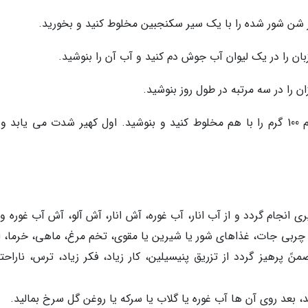
 را در یک لیوان آب جوش دم کنید و آب آن را بنوشید.
ن را در سه مرتبه در طول روز بنوشید.
* هر روز آب لیمو و آب نارنج و آب غوره از هرکدام 100 گرم را با هم مخلوط کنید و بنوشید. اول کهیر شدت می یاب
یری انجام گردد و از آب انار، آب غوره، آش انار، آش آلو، آش آب غوره 
ربی جات، غذاهای شور یا شیرین یا مقوی، تخم مرغ، ماهی، خرما، ار
نً پرهیز گردد از تزریق پنیسیلین، کار زیاد، فکر زیاد، ترس، ناراحت
د، بعد روی آن ها آب غوره یا گلاب یا سرکه یا روغن گل سرخ بمالید.