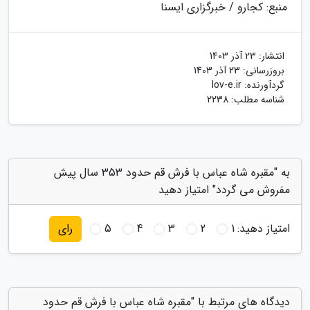
منبع: کجارو / خبرگزاری ایسنا
انتشار:
23 آذر 1403
بروزرسانی:
23 آذر 1403
گردآورنده:
lov-e.ir
شناسه مطلب: 2238
به "مقبره شاه عباس با فرش قم حدود 353 سال پیش
مفروش می گردد" امتیاز دهید
امتیاز دهید:
1
2
3
4
5
رای
دیدگاه های مرتبط با "مقبره شاه عباس با فرش قم حدود