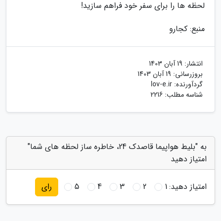
لحظه ها را برای سفر خود فراهم سازید!
منبع: کجارو
انتشار:
19 آبان 1403
بروزرسانی:
19 آبان 1403
گردآورنده:
lov-e.ir
شناسه مطلب: 2216
به "بلیط هواپیما قاصدک 24، خاطره ساز لحظه های شما"
امتیاز دهید
امتیاز دهید:
1
2
3
4
5
رای