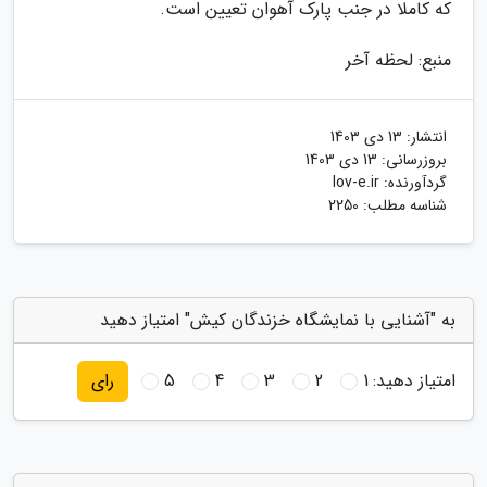
که کاملا در جنب پارک آهوان تعیین است.
منبع: لحظه آخر
انتشار:
13 دی 1403
بروزرسانی:
13 دی 1403
گردآورنده:
lov-e.ir
شناسه مطلب: 2250
به "آشنایی با نمایشگاه خزندگان کیش" امتیاز دهید
امتیاز دهید:
1
2
3
4
5
رای