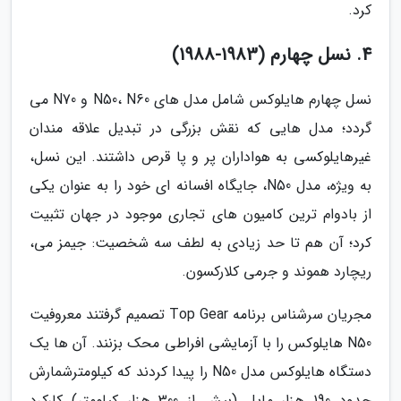
کرد.
4. نسل چهارم (1983-1988)
نسل چهارم هایلوکس شامل مدل های N50، N60 و N70 می
گردد؛ مدل هایی که نقش بزرگی در تبدیل علاقه مندان
غیرهایلوکسی به هواداران پر و پا قرص داشتند. این نسل،
به ویژه، مدل N50، جایگاه افسانه ای خود را به عنوان یکی
از بادوام ترین کامیون های تجاری موجود در جهان تثبیت
کرد؛ آن هم تا حد زیادی به لطف سه شخصیت: جیمز می،
ریچارد هموند و جرمی کلارکسون.
مجریان سرشناس برنامه Top Gear تصمیم گرفتند معروفیت
N50 هایلوکس را با آزمایشی افراطی محک بزنند. آن ها یک
دستگاه هایلوکس مدل N50 را پیدا کردند که کیلومترشمارش
حدود 190 هزار مایل (بیش از 300 هزار کیلومتر) کارکرد