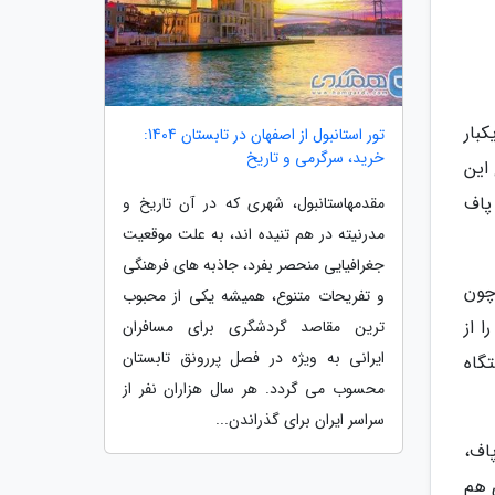
بار
تور استانبول از اصفهان در تابستان 1404:
خرید، سرگرمی و تاریخ
این
پاف
مقدمهاستانبول، شهری که در آن تاریخ و
مدرنیته در هم تنیده اند، به علت موقعیت
جغرافیایی منحصر بفرد، جاذبه های فرهنگی
چون
و تفریحات متنوع، همیشه یکی از محبوب
 از
ترین مقاصد گردشگری برای مسافران
ایرانی به ویژه در فصل پررونق تابستان
تگاه
محسوب می گردد. هر سال هزاران نفر از
سراسر ایران برای گذراندن...
مصرف موجود در فروشگاه هم باید اشاره گردد که این دستگاه ها در انواع مختلفی چون 300 پاف،
ی هم