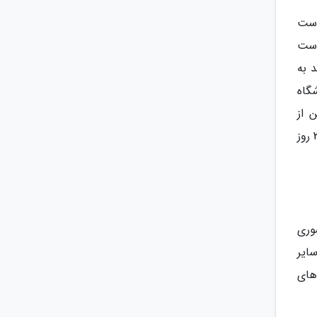
است
وست
 به
گاه
 از
فروشگاه ویپ تهران بسیار ساده است و با طی کردن چند مرحله میتوان دستگاه ویپ را خریداری نموده و در طی 2 الی 3 روز
وری
ایر
های