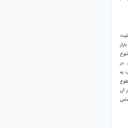
لیت
زار
نوع
 در
 به
طوع
 آن
ماس