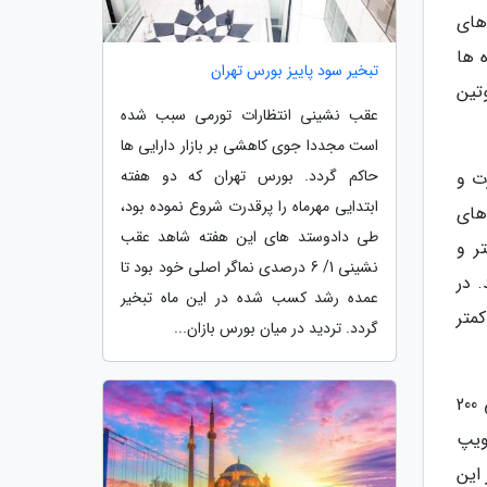
 های
 ها
تبخیر سود پاییز بورس تهران
تین
عقب نشینی انتظارات تورمی سبب شده
است مجددا جوی کاهشی بر بازار دارایی ها
حاکم گردد. بورس تهران که دو هفته
ت و
ابتدایی مهرماه را پرقدرت شروع نموده بود،
های
طی دادوستد های این هفته شاهد عقب
ر و
نشینی 1/ 6 درصدی نماگر اصلی خود بود تا
 در
عمده رشد کسب شده در این ماه تبخیر
متر
گردد. تردید در میان بورس بازان...
برای خرید ویپ معمولی از فروشگاه ویپ تهران، میتوانید آن را بر اساس توان های موجود بین 0 تا 100 وات و یا 100 الی 200
ویپ
این