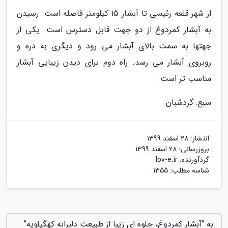
از شهر قلعه رئیسی تا آبشار 15 کیلومتر فاصله است. رسیدن
به آبشار کمردوغ از دو جهت قابل دسترس است. یکی از
جهتها به سمت بالای آبشار می رود و دیگری به دره و
روبروی آبشار می رسد. راه دوم برای دیدن زیبایی آبشار
مناسب تر است.
منبع: گردشبان
انتشار:
28 اسفند 1399
بروزرسانی:
28 اسفند 1399
گردآورنده:
lov-e.ir
شناسه مطلب: 1355
به "آبشار کمردوغ، جلوه ای زیبا از طبیعت دلبرانه کهگیلویه"