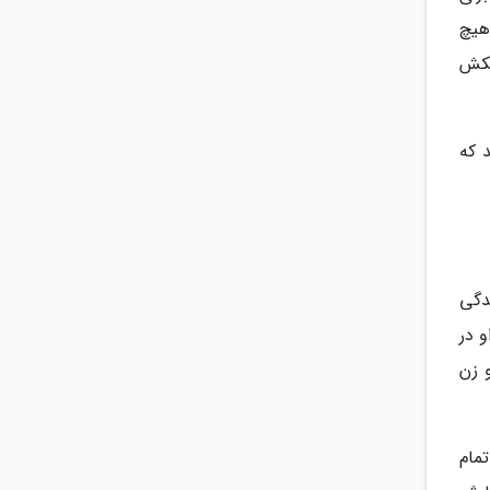
هیچ
یکش
 که
دگی
 در
 زن
مام