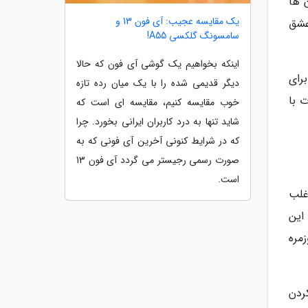
 ها
یک مقایسه عجیب: آی فون 13 و
عشق
سامسونگ گلکسی A55!
اینکه بخواهیم یک گوشی آی فون که حالا
رای
دیگر قدیمی شده را با یک میان رده تازه
 با
خوب مقایسه کنیم، مقایسه ای است که
شاید تنها به درد کاربران ایرانی بخورد. چرا
که در شرایط کنونی آخرین آی فونی که به
صورت رسمی رجیستر می گردد آی فون 13
است.
غلب
این
مره
ردن