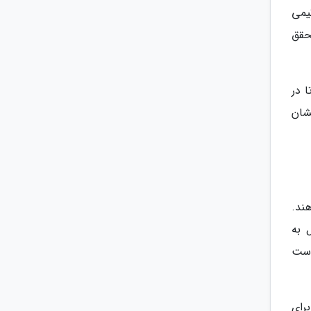
یمی
حقق
 در
شان
ند.
 به
است
رای