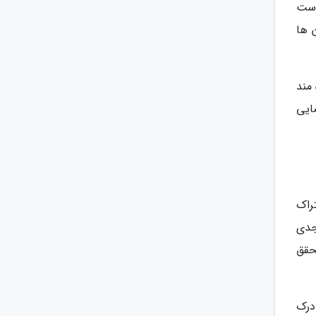
وست
 ها
مند
ایی
راک
جدی
حقق
درک