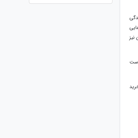
دگی
وزه هایی
 نیز
دارد، قیمت بازدید از موزه و خزان حدود 7 دلار است
. مراکز خرید