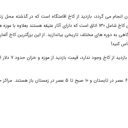
ان انجام می گردد، بازدید از کاخ اقامتگاه است که در گذشته محل زن
حاکمان مختلف و امپراطوران باواریا بوده است. این کاخ شامل 130 اتاق است که دارای آثار عتیقه هستند بعلاوه با م
اهی به دوره های مختلف تاریخی بیاندازید. از این بزرگترین کاخ آلمان
اس کنید!
هزینه ورودی: در حالی که هیچ هزینه ورودی برای بازدید از کاخ وجود ن
زمان بندی: موزه و خزانه داری از ساعت 9 صبح تا 6 عصر در تابستان و 10 صبح تا 5 عصر در زمستان باز هستند