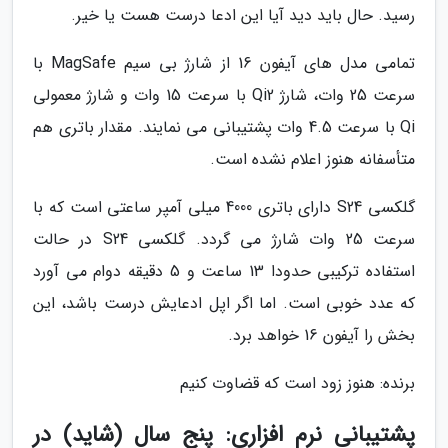
رسید. حال باید دید آیا این ادعا درست هست یا خیر.
تمامی مدل های آیفون 16 از شارژ بی سیم MagSafe با
سرعت 25 وات، شارژ Qi2 با سرعت 15 وات و شارژ معمولی
Qi با سرعت 4.5 وات پشتیبانی می نمایند. مقدار باتری هم
متأسفانه هنوز اعلام نشده است.
گلکسی S24 دارای باتری 4000 میلی آمپر ساعتی است که با
سرعت 25 وات شارژ می گردد. گلکسی S24 در حالت
استفاده ترکیبی حدودا 13 ساعت و 5 دقیقه دوام می آورد
که عدد خوبی است. اما اگر اپل ادعایش درست باشد، این
بخش را آیفون 16 خواهد برد.
برنده: هنوز زود است که قضاوت کنیم
پشتیبانی نرم افزاری: پنج سال (شاید) در