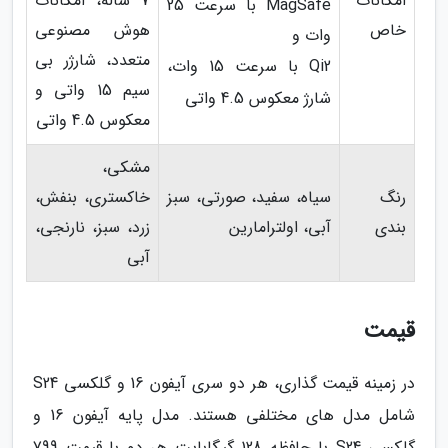
امکانات
7 ساله، امکانات
MagSafe با سرعت 25
خاص
هوش مصنوعی
وات و
متعدد، شارژر بی
Qi2 با سرعت 15 وات،
سیم 15 واتی و
شارژ معکوس 4.5 واتی
معکوس 4.5 واتی
مشکی،
رنگ
سیاه، سفید، صورتی، سبز
خاکستری، بنفش،
بندی
آبی، اولترامارین
زرد، سبز، نارنجی،
آبی
قیمت
در زمینه قیمت گذاری، هر دو سری آیفون 16 و گلکسی S24
شامل مدل های مختلفی هستند. مدل پایه آیفون 16 و
گلکسی S24 با حافظه 128 گیگابایت هر دو با قیمت 799