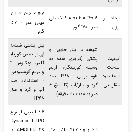
147 × 70.6 × 7.6
ابعاد و
147.6 × 71.6 × 7.8 میلی
میلی متر - 167
وزن
متر - 170 گرم
گرم
پنل پشتی شیشه
شیشه در پنل جلویی و
ای از جنس گوریلا
کیفیت
پشتی (فراوری شده به
گلس ویکتوس 2
ساخت -
وسیله کورنینگ)، فریم
و فریم آلومینیومی
استاندارد
آلومینیومی - IP68 ضد
- استاندارد ضد
مقاومتی
گرد و غبار/آب (تا عمق 6
آب و گرد و غبار
متر به مدت 30 دقیقه)
IP68
6.2 اینچی از نوع
Dynamic LTPO
6.1 اینچ - 91.7 سانتی متر
AMOLED 2X با