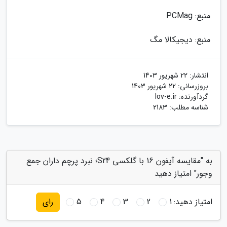
منبع: PCMag
منبع: دیجیکالا مگ
انتشار:
22 شهریور 1403
بروزرسانی:
22 شهریور 1403
گردآورنده:
lov-e.ir
شناسه مطلب: 2183
به "مقایسه آیفون 16 با گلکسی S24؛ نبرد پرچم داران جمع
وجور" امتیاز دهید
امتیاز دهید:
1
2
3
4
5
رای