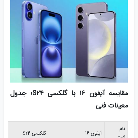
مقایسه آیفون 16 با گلکسی S24؛ جدول
معینات فنی
نام
آیفون 16
گلکسی S24
گوشی