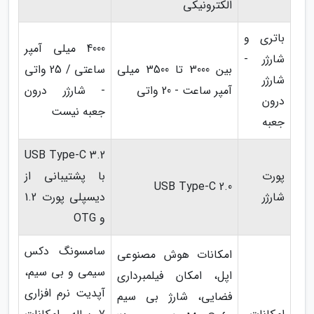
الکترونیکی
باتری و
4000 میلی آمپر
شارژر -
بین 3000 تا 3500 میلی
ساعتی / 25 واتی
شارژر
آمپر ساعت - 20 واتی
- شارژر درون
درون
جعبه نیست
جعبه
USB Type-C 3.2
پورت
با پشتیبانی از
USB Type-C 2.0
شارژر
دیسپلی پورت 1.2
و OTG
سامسونگ دکس
امکانات هوش مصنوعی
سیمی و بی سیم،
اپل، امکان فیلمبرداری
آپدیت نرم افزاری
فضایی، شارژ بی سیم