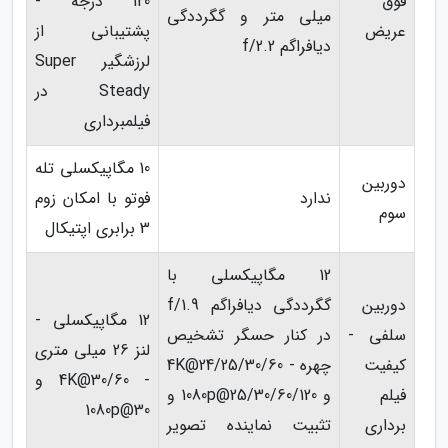
فوق
120 درجه -
میلی متر و گگرددگی
عریض
پشتیبانی از
دیافراگم f/2.2
لرزشگیر Super
Steady در
فیلمبرداری
10 مگاپیکسلی تله
دوربین
ندارد
فوتو با امکان زوم
سوم
3 برابری اپتیکال
12 مگاپیکسلی با
دوربین
گگرددگی دیافراگم f/1.9
12 مگاپیکسلی -
سلفی -
در کنار حسگر تشخیص
لنز 26 میلی متری
کیفیت
چهره - 4K@24/25/30/60
- 4K@30/60 و
فیلم
و 1080p@25/30/60/120 و
1080p@30
برداری
تثبیت نماینده تصویر