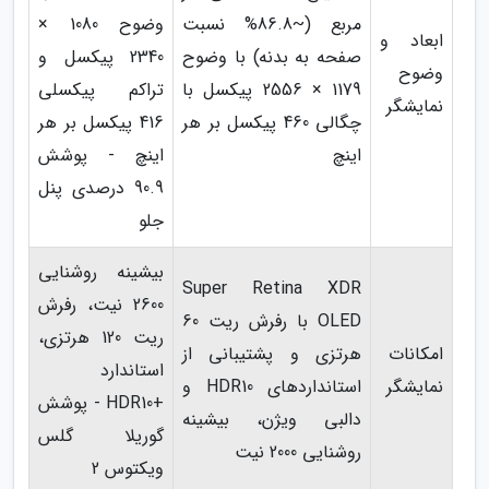
مربع (~86.8% نسبت
وضوح 1080 ×
ابعاد و
صفحه به بدنه) با وضوح
2340 پیکسل و
وضوح
1179 × 2556 پیکسل با
تراکم پیکسلی
نمایشگر
چگالی 460 پیکسل بر هر
416 پیکسل بر هر
اینچ
اینچ - پوشش
90.9 درصدی پنل
جلو
بیشینه روشنایی
Super Retina XDR
2600 نیت، رفرش
OLED با رفرش ریت 60
ریت 120 هرتزی،
امکانات
هرتزی و پشتیبانی از
استاندارد
نمایشگر
استانداردهای HDR10 و
+HDR10 - پوشش
دالبی ویژن، بیشینه
گوریلا گلس
روشنایی 2000 نیت
ویکتوس 2