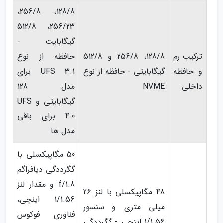
128/8، 256/8،
256/23، 512/8
گیگابایت -
ترکیب رم
128/8، 256/8 و 512/8
حافظه از نوع
و حافظه
گیگابایتی - حافظه از نوع
UFS 3.1 برای
داخلی
NVME
مدل 128
گیگابایتی و UFS
4.0 برای باقی
مدل ها
50 مگاپیکسلی با
گگرددگی دیافراگم
f/1.8 و مقدار لنز
48 مگاپیکسلی با لنز 26
1/1.56 اینچی،
میلی متری و سنسور
فناوری فوکوس
1/1.56 اینچی - گگرددگی