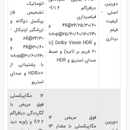
دوربین
اتوماتیک
دیافراگم f/1.6-
اصلی -
تشخیص فاز
فیلمبرداری
کیفیت
پیکسل دوگانه و
4K@24/25/30/60 و
فیلم
لرزشگیر اپتیکال -
1080p@25/30/60/120/240
برداری
8K@24/30 و
و Dolby Vision HDR (تا
4K@30/60 و
60 فریم بر ثانیه) و ضبط
1080p@30/60/240
صدای استریو و HDR
با پشتیبانی از
+HDR10 و صدای
استریو
12 مگاپیکسلی
فوق عریض با
گگرددگی دیافراگم
فوق عریض 12
دوربین
f/2.2 و زاویه دید
مگاپیکسلی با مقدار 13