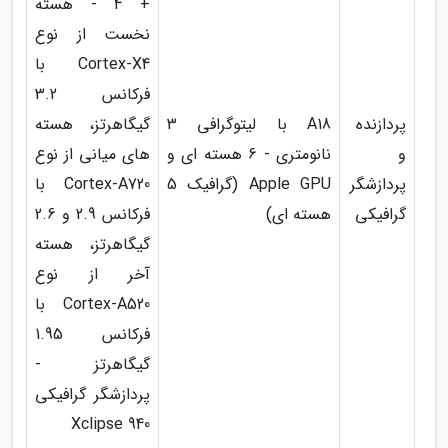
+ 4 - هسته
نخست از نوع
Cortex-X4 با
فرکانس 3.2
پردازنده
A18 با لیتوگرافی 3
گیگاهرتز، هسته
و
نانومتری - 6 هسته ای و
های میانی از نوع
پردازشگر
Apple GPU (گرافیک 5
Cortex-A720 با
گرافیکی
هسته ای)
فرکانس 2.9 و 2.6
گیگاهرتز، هسته
آخر از نوع
Cortex-A520 با
فرکانس 1.95
گیگاهرتز -
پردازشگر گرافیکی
Xclipse 940