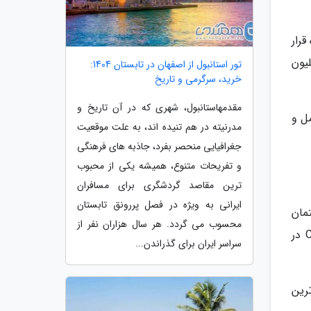
ه قرار
ن فرودگاه جهان به مردم خدمات رسانی کند و سالانه حدود 200 میلیون
تور استانبول از اصفهان در تابستان 1404:
خرید، سرگرمی و تاریخ
مقدمهاستانبول، شهری که در آن تاریخ و
ل و
مدرنیته در هم تنیده اند، به علت موقعیت
جغرافیایی منحصر بفرد، جاذبه های فرهنگی
و تفریحات متنوع، همیشه یکی از محبوب
ترین مقاصد گردشگری برای مسافران
ایرانی به ویژه در فصل پررونق تابستان
اقبت و ساختمان
محسوب می گردد. هر سال هزاران نفر از
های پشتیبانی و امنیتی است. فرودگاه بین المللی نو استانبول در تقاطع جاده های Arnavutkoy، Gokturk و Catalca در
سراسر ایران برای گذراندن...
رین