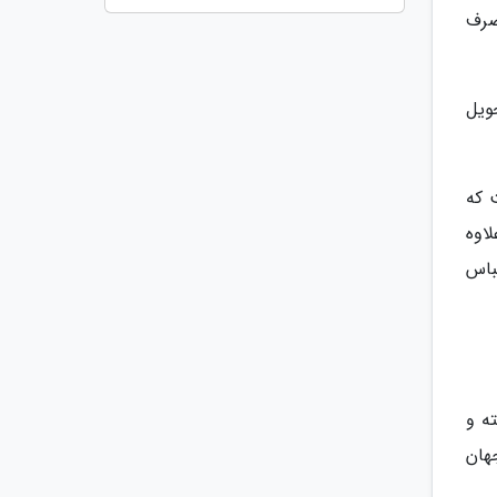
صرف
ویل
ت که
ماید. علاوه
لباس
ه و
هان